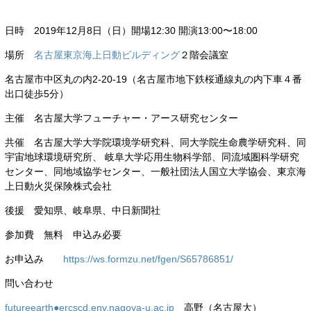
日時 2019年12月8日（日）開場12:30 開演13:00〜18:00
場所
名古屋東京海上日動ビルディング
２階会議室
名古屋市中区丸の内2-20-19（名古屋市地下鉄桜通線丸の内下車４番
出口徒歩5分）
主催 名古屋大学フューチャー・アース研究センター
共催 名古屋大学大学院環境学研究科、同大学院生命農学研究科、同
宇宙地球環境研究所、 岐阜大学応用生物科学部、同流域圏科学研究
センター、同地域協学センター、一般社団法人国立大学協会、東京海
上日動火災保険株式会社
後援 愛知県、岐阜県、中日新聞社
参加費 無料 申込み必要
お申込み
https://ws.formzu.net/fgen/S65786851/
問い合わせ
futureearth●ercscd.env.nagoya-u.ac.jp
高野（名古屋大）