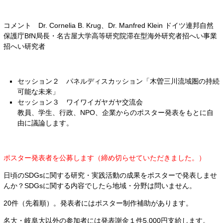
コメント Dr. Cornelia B. Krug、Dr. Manfred Klein ドイツ連邦自然
保護庁BfN局長・名古屋大学高等研究院滞在型海外研究者招へい事業
招へい研究者
セッション２ パネルディスカッション「木曽三川流域圏の持続
可能な未来」
セッション３ ワイワイガヤガヤ交流会
教員、学生、行政、NPO、企業からのポスター発表をもとに自
由に議論します。
ポスター発表者を公募します（締め切らせていただきました。）
日頃のSDGsに関する研究・実践活動の成果をポスターで発表しませ
んか？SDGsに関する内容でしたら地域・分野は問いません。
20件（先着順）。発表者にはポスター制作補助があります。
名大・岐阜大以外の参加者には発表謝金１件5,000円支給します。