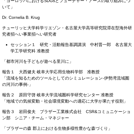
「ヨーロッパにおけるSDGsとフューチャー・アースの取り組みにつ
いて」
Dr. Cornelia B. Krug
チューリッヒ大学科学リエゾン・名古屋大学高等研究院滞在型海外研
究者招へい事業招へい研究者
セッション１ 研究・活動報告基調講演 中村晋一郎 名古屋大
学工学研究科 准教授
「都市河川を子どもが遊べる里川に」
報告１ 大西健夫 岐阜大学応用生物科学部 准教授
「流域を知るためのツールとしてのシミュレーション‐伊勢湾流域圏
の河川の事例‐」
報告２ 原田守啓 岐阜大学流域圏科学研究センター 准教授
「地域での気候変動・社会環境変動への適応に大学が果たす役割」
報告３ 岩田俊夫 ブラザー工業株式会社 CSR&コミュニケーショ
ン部 シニア・チーム・マネジャー
「ブラザーの森 郡上における生物多様性豊かな森づくり」